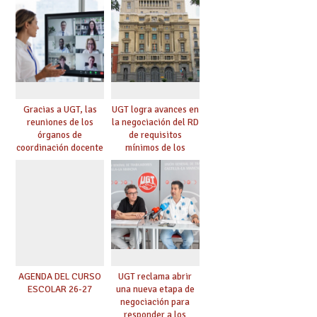
Gracias a UGT, las
UGT logra avances en
reuniones de los
la negociación del RD
órganos de
de requisitos
coordinación docente
mínimos de los
se pueden celebrar
centros educativos y
de manera
exige al Ministerio
telemática, sin exigir
que los compromisos
presencialidad en el
se materialicen con
centro
la mayor agilidad
posible
AGENDA DEL CURSO
UGT reclama abrir
ESCOLAR 26-27
una nueva etapa de
negociación para
responder a los