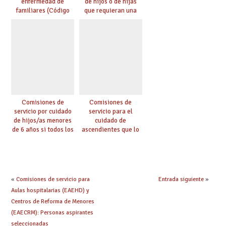
enfermedad de
de hijos o de hijas
familiares (Código
que requieran una
0146)
especial atención
(Código 0147)
Comisiones de
Comisiones de
servicio por cuidado
servicio para el
de hijos/as menores
cuidado de
de 6 años si todos los
ascendientes que lo
progenitores
requieran por razón
trabajan a al menos
de edad y se
75 km (Código 0144)
encuentren a cargo
(Código 0145)
«
Comisiones de servicio para
Entrada siguiente
»
Aulas hospitalarias (EAEHD) y
Centros de Reforma de Menores
(EAECRM): Personas aspirantes
seleccionadas