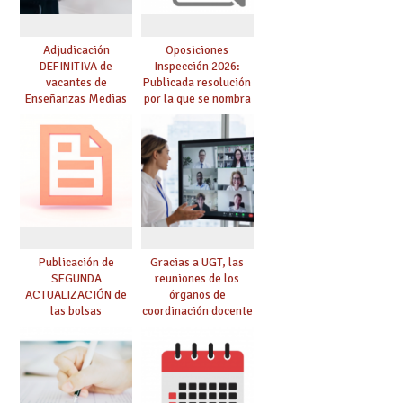
Adjudicación
Oposiciones
DEFINITIVA de
Inspección 2026:
vacantes de
Publicada resolución
Enseñanzas Medias
por la que se nombra
para el curso 26-27
funcionarios/as en
prácticas, se regulan
dichas prácticas y se
convoca acto público
de adjudicación
Publicación de
Gracias a UGT, las
SEGUNDA
reuniones de los
ACTUALIZACIÓN de
órganos de
las bolsas
coordinación docente
provisionales de
se pueden celebrar
Cuerpo de Maestros
de manera
de especialidades
telemática, sin exigir
convocadas a
presencialidad en el
oposición
centro