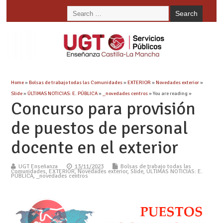
Home
»
Bolsas de trabajo todas las Comunidades
»
EXTERIOR
»
Novedades exterior
»
Slide
»
ÚLTIMAS NOTICIAS: E. PÚBLICA
»
_novedades centros
» You are reading »
Concurso para provisión
de puestos de personal
docente en el exterior
UGT Enseñanza
13/11/2023
Bolsas de trabajo todas las
Comunidades
,
EXTERIOR
,
Novedades exterior
,
Slide
,
ÚLTIMAS NOTICIAS: E.
PÚBLICA
,
_novedades centros