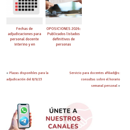
oposición
Fechas de
OPOSICIONES 2026:
adjudicaciones para
Publicados listados
personal docente
definitivos de
interino y en
personas
prácticas: todo lo que
seleccionadas. ¿Qué
debes saber
hacer ahora si he
obtenido plaza?
«
Plazas disponibles para la
Servicio para docentes afiliad@s:
adjudicación del 8/9/23
consultas sobre el horario
semanal personal
»