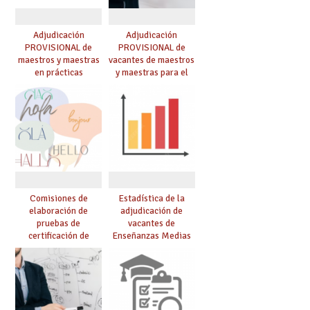
Adjudicación
Adjudicación
PROVISIONAL de
PROVISIONAL de
maestros y maestras
vacantes de maestros
en prácticas
y maestras para el
curso 26-27
Comisiones de
Estadística de la
elaboración de
adjudicación de
pruebas de
vacantes de
certificación de
Enseñanzas Medias
competencia
para el curso 26/27
lingüística: publicada
resolución definitiva