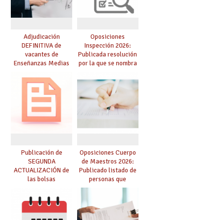
Adjudicación
Oposiciones
DEFINITIVA de
Inspección 2026:
vacantes de
Publicada resolución
Enseñanzas Medias
por la que se nombra
para el curso 26-27
funcionarios/as en
prácticas, se regulan
dichas prácticas y se
convoca acto público
de adjudicación
Publicación de
Oposiciones Cuerpo
SEGUNDA
de Maestros 2026:
ACTUALIZACIÓN de
Publicado listado de
las bolsas
personas que
provisionales de
adquieren nueva
Cuerpo de Maestros
especialidad
de especialidades
convocadas a