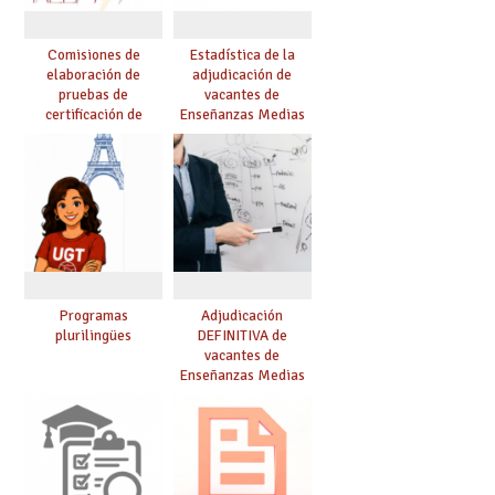
Comisiones de
Estadística de la
elaboración de
adjudicación de
pruebas de
vacantes de
certificación de
Enseñanzas Medias
competencia
para el curso 26/27
lingüística: publicada
resolución definitiva
Programas
Adjudicación
plurilingües
DEFINITIVA de
vacantes de
Enseñanzas Medias
para el curso 26-27