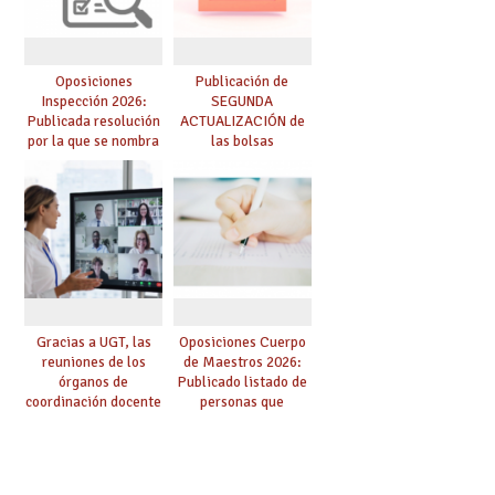
Oposiciones
Publicación de
Inspección 2026:
SEGUNDA
Publicada resolución
ACTUALIZACIÓN de
por la que se nombra
las bolsas
funcionarios/as en
provisionales de
prácticas, se regulan
Cuerpo de Maestros
dichas prácticas y se
de especialidades
convoca acto público
convocadas a
de adjudicación
oposición
Gracias a UGT, las
Oposiciones Cuerpo
reuniones de los
de Maestros 2026:
órganos de
Publicado listado de
coordinación docente
personas que
se pueden celebrar
adquieren nueva
de manera
especialidad
telemática, sin exigir
presencialidad en el