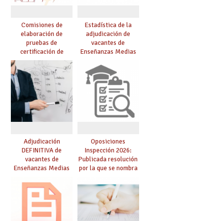
Comisiones de
Estadística de la
elaboración de
adjudicación de
pruebas de
vacantes de
certificación de
Enseñanzas Medias
competencia
para el curso 26/27
lingüística: publicada
resolución definitiva
Adjudicación
Oposiciones
DEFINITIVA de
Inspección 2026:
vacantes de
Publicada resolución
Enseñanzas Medias
por la que se nombra
para el curso 26-27
funcionarios/as en
prácticas, se regulan
dichas prácticas y se
convoca acto público
de adjudicación