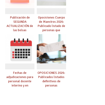
Publicación de
Oposiciones Cuerpo
SEGUNDA
de Maestros 2026:
ACTUALIZACIÓN de
Publicado listado de
las bolsas
personas que
provisionales de
adquieren nueva
Cuerpo de Maestros
especialidad
de especialidades
convocadas a
oposición
Fechas de
OPOSICIONES 2026:
adjudicaciones para
Publicados listados
personal docente
definitivos de
interino y en
personas
prácticas: todo lo que
seleccionadas. ¿Qué
debes saber
hacer ahora si he
obtenido plaza?