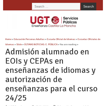
Home
»
Educación Personas Adultas
»
Escuela Oficial de Idiomas
»
Escuelas Oficiales de
Idiomas
»
Slide
»
ÚLTIMAS NOTICIAS: E. PÚBLICA
» You are reading »
Admisión alumnado en
EOIs y CEPAs en
enseñanzas de idiomas y
autorización de
enseñanzas para el curso
24/25