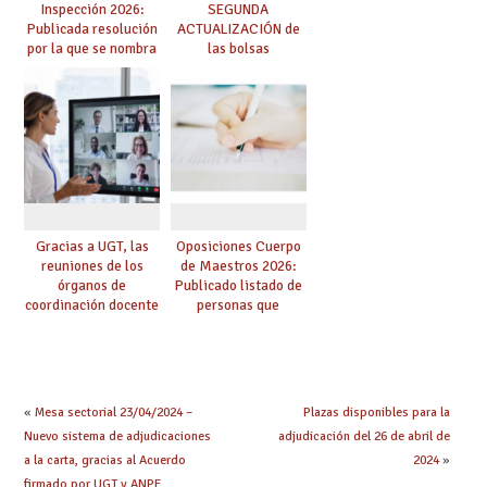
Inspección 2026:
SEGUNDA
Publicada resolución
ACTUALIZACIÓN de
por la que se nombra
las bolsas
funcionarios/as en
provisionales de
prácticas, se regulan
Cuerpo de Maestros
dichas prácticas y se
de especialidades
convoca acto público
convocadas a
de adjudicación
oposición
Gracias a UGT, las
Oposiciones Cuerpo
reuniones de los
de Maestros 2026:
órganos de
Publicado listado de
coordinación docente
personas que
se pueden celebrar
adquieren nueva
de manera
especialidad
telemática, sin exigir
presencialidad en el
centro
«
Mesa sectorial 23/04/2024 –
Plazas disponibles para la
Nuevo sistema de adjudicaciones
adjudicación del 26 de abril de
a la carta, gracias al Acuerdo
2024
»
firmado por UGT y ANPE