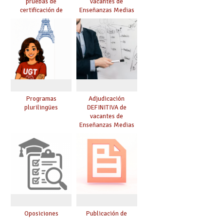
pruebas de
vacantes de
certificación de
Enseñanzas Medias
competencia
para el curso 26/27
lingüística: publicada
resolución definitiva
Programas
Adjudicación
plurilingües
DEFINITIVA de
vacantes de
Enseñanzas Medias
para el curso 26-27
Oposiciones
Publicación de