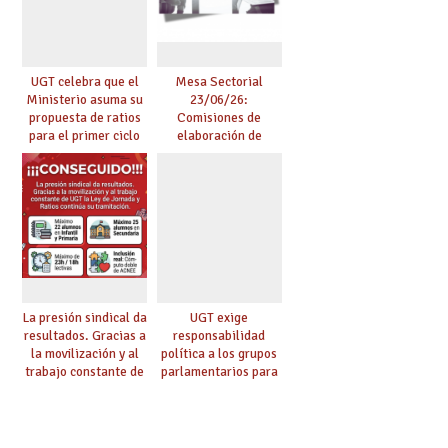
UGT celebra que el
Mesa Sectorial
Ministerio asuma su
23/06/26:
propuesta de ratios
Comisiones de
para el primer ciclo
elaboración de
de Infantil y pide
pruebas de
extender la misma
certificación de
ambición al resto de
competencia
etapas
lingüística
La presión sindical da
UGT exige
resultados. Gracias a
responsabilidad
la movilización y al
política a los grupos
trabajo constante de
parlamentarios para
UGT la Ley de
evitar retrasos en las
Jornada y Ratios
mejoras urgentes de
continúa su
la enseñanza
tramitación