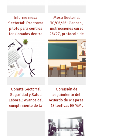
Informe mesa
Mesa Sectorial
Sectorial: Programa
30/06/26: Canoso,
piloto para centros
instrucciones curso
tensionados dentro
26/27, protocolo de
del marco del
agresiones.
Acuerdo de Mejoras y
evaluación del curso
25/26
Comité Sectorial
Comisión de
Seguridad y Salud
seguimiento del
Laboral: Avance del
Acuerdo de Mejoras:
cumplimiento de la
18 lectivas EEMM,
planificación de la
canoso, reducción
actividad preventiva
mayores 55 y pilotaje
en centros
tensionados