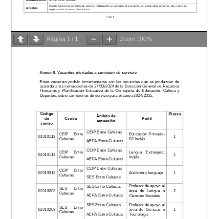
Página
1
/
1
Zoom
100%