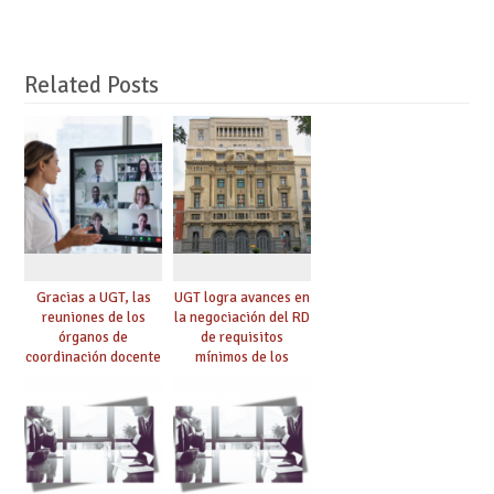
Related Posts
Gracias a UGT, las
UGT logra avances en
reuniones de los
la negociación del RD
órganos de
de requisitos
coordinación docente
mínimos de los
se pueden celebrar
centros educativos y
de manera
exige al Ministerio
telemática, sin exigir
que los compromisos
presencialidad en el
se materialicen con
centro
la mayor agilidad
posible