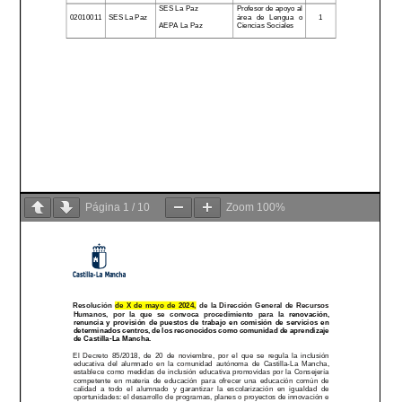
Página
1
/
10
Zoom
100%