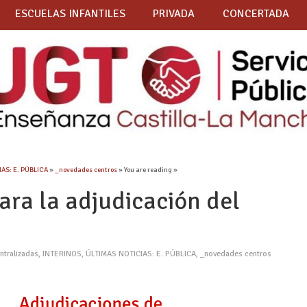
ESCUELAS INFANTILES
PRIVADA
CONCERTADA
AS: E. PÚBLICA
»
_novedades centros
» You are reading »
ara la adjudicación del
ntralizadas
,
INTERINOS
,
ÚLTIMAS NOTICIAS: E. PÚBLICA
,
_novedades centros