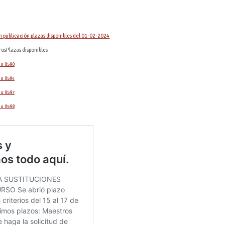
 publicación plazas disponibles del 01-02-2024
Plazas disponibles
o 0590
o 0594
o 0597
o 0598