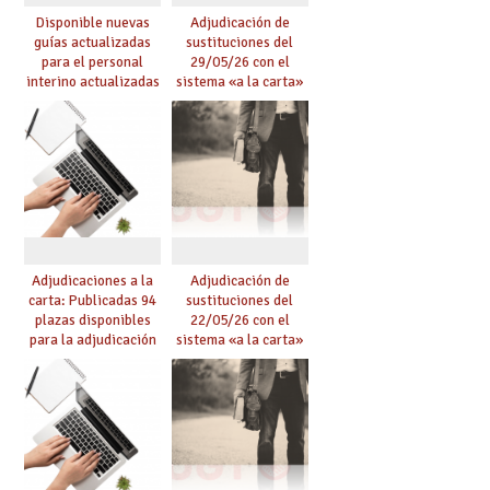
Disponible nuevas
Adjudicación de
guías actualizadas
sustituciones del
para el personal
29/05/26 con el
interino actualizadas
sistema «a la carta»
para el curso 26/27
conseguido con el
Acuerdo de Mejoras
Adjudicaciones a la
Adjudicación de
carta: Publicadas 94
sustituciones del
plazas disponibles
22/05/26 con el
para la adjudicación
sistema «a la carta»
de mañana y abierto
conseguido con el
plazo de solicitudes
Acuerdo de Mejoras