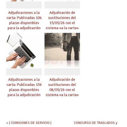
Adjudicaciones a la
Adjudicación de
carta: Publicadas 104
sustituciones del
plazas disponibles
15/05/26 con el
para la adjudicación
sistema «a la carta»
de mañana y abierto
conseguido con el
plazo de solicitudes
Acuerdo de Mejoras
Adjudicaciones a la
Adjudicación de
carta: Publicadas 136
sustituciones del
plazas disponibles
08/05/26 con el
para la adjudicación
sistema «a la carta»
de mañana y abierto
conseguido con el
plazo de solicitudes
Acuerdo de Mejoras
«
| COMISIONES DE SERVICIO |
CONCURSO DE TRASLADOS y