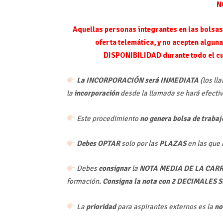
N
Aquellas personas integrantes en las bolsas
oferta telemática, y no acepten alguna
DISPONIBILIDAD durante todo el cur
La INCORPORACIÓN será INMEDIATA
(los ll
la
incorporación
desde la llamada se hará efecti
Este procedimiento
no genera bolsa de trabaj
Debes OPTAR
solo por las
PLAZAS
en las que
Debes
consignar
la
NOTA MEDIA DE LA CAR
formación
. Consigna la nota con
2 DECIMALES 
La
prioridad
para aspirantes externos es la
no