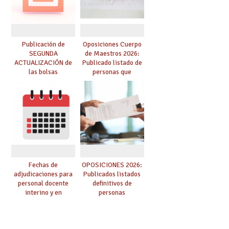
Publicación de
Oposiciones Cuerpo
SEGUNDA
de Maestros 2026:
ACTUALIZACIÓN de
Publicado listado de
las bolsas
personas que
provisionales de
adquieren nueva
Cuerpo de Maestros
especialidad
de especialidades
convocadas a
oposición
Fechas de
OPOSICIONES 2026:
adjudicaciones para
Publicados listados
personal docente
definitivos de
interino y en
personas
prácticas: todo lo que
seleccionadas. ¿Qué
debes saber
hacer ahora si he
obtenido plaza?