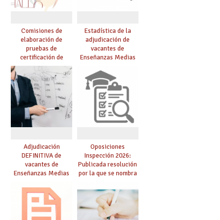
Comisiones de
Estadística de la
elaboración de
adjudicación de
pruebas de
vacantes de
certificación de
Enseñanzas Medias
competencia
para el curso 26/27
lingüística: publicada
resolución definitiva
Adjudicación
Oposiciones
DEFINITIVA de
Inspección 2026:
vacantes de
Publicada resolución
Enseñanzas Medias
por la que se nombra
para el curso 26-27
funcionarios/as en
prácticas, se regulan
dichas prácticas y se
convoca acto público
de adjudicación