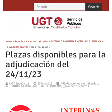
Home
»
Adjudicaciones centralizadas
»
INTERINOS
»
ÚLTIMAS NOTICIAS: E. PÚBLICA
»
_novedades centros
» You are reading »
Plazas disponibles para la
adjudicación del
24/11/23
UGT Enseñanza
23/11/2023
Adjudicaciones centralizadas
,
INTERINOS
,
ÚLTIMAS NOTICIAS: E. PÚBLICA
,
_novedades centros