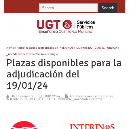
Home
»
Adjudicaciones centralizadas
»
INTERINOS
»
ÚLTIMAS NOTICIAS: E. PÚBLICA
»
_novedades centros
» You are reading »
Plazas disponibles para la
adjudicación del
19/01/24
UGT Enseñanza
18/01/2024
Adjudicaciones centralizadas
,
INTERINOS
,
ÚLTIMAS NOTICIAS: E. PÚBLICA
,
_novedades centros