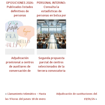
OPOSICIONES 2026:
PERSONAL INTERINO:
Publicados listados
Consulta la
definitivos de
estadísticas de
personas
personas en bolsa por
seleccionadas. ¿Qué
cuerpo, especialidad
hacer ahora si he
y tipo de bolsa para
obtenido plaza?
el curso 26/27
Adjudicación
Segunda propuesta
provisional a centros
parcial de centros
de auxiliares de
seleccionados de la
conversación de
tercera convocatoria
inglés y francés
de ayudas del Plan de
climatización en
colegios
«
Llamamiento telemático – Hasta
Adjudicación de sustituciones del
las 9 horas del jueves 18 de enero
19/01/24
»