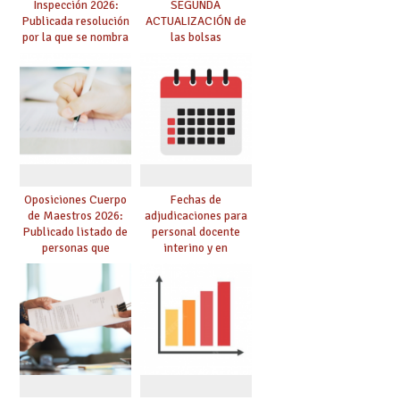
Inspección 2026:
SEGUNDA
Publicada resolución
ACTUALIZACIÓN de
por la que se nombra
las bolsas
funcionarios/as en
provisionales de
prácticas, se regulan
Cuerpo de Maestros
dichas prácticas y se
de especialidades
convoca acto público
convocadas a
de adjudicación
oposición
Oposiciones Cuerpo
Fechas de
de Maestros 2026:
adjudicaciones para
Publicado listado de
personal docente
personas que
interino y en
adquieren nueva
prácticas: todo lo que
especialidad
debes saber