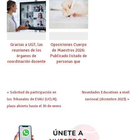
dichas prácticas y se
de especialidades
convoca acto público
convocadas a
de adjudicación
oposición
Gracias a UGT, las
Oposiciones Cuerpo
reuniones de los
de Maestros 2026:
órganos de
Publicado listado de
coordinación docente
personas que
se pueden celebrar
adquieren nueva
de manera
especialidad
telemática, sin exigir
presencialidad en el
centro
«
Solicitud de participación en
Novedades Educativas a nivel
los Tribunales de EVAU (UCLM):
nacional (diciembre 2023)
»
plazo abierto hasta el 30 de enero