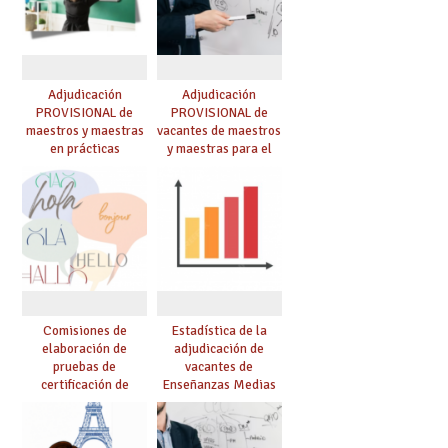
Adjudicación
Adjudicación
PROVISIONAL de
PROVISIONAL de
maestros y maestras
vacantes de maestros
en prácticas
y maestras para el
curso 26-27
Comisiones de
Estadística de la
elaboración de
adjudicación de
pruebas de
vacantes de
certificación de
Enseñanzas Medias
competencia
para el curso 26/27
lingüística: publicada
resolución definitiva