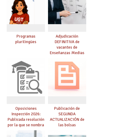
Programas
Adjudicación
plurilingües
DEFINITIVA de
vacantes de
Enseñanzas Medias
para el curso 26-27
Oposiciones
Publicación de
Inspección 2026:
SEGUNDA
Publicada resolución
ACTUALIZACIÓN de
por la que se nombra
las bolsas
funcionarios/as en
provisionales de
prácticas, se regulan
Cuerpo de Maestros