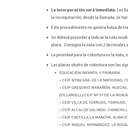
La incorporación será inmediata.
Los ll
la incorporación, desde la llamada, se ha
Este procedimiento no genera bolsa de tr
Se deberá proceder a indicar la nota medi
plaza. Consigna la nota con 2 decimales 
La prioridad para la cobertura es la nota, n
Las plazas objeto de cobertura son las sig
EDUCACIÓN INFANTIL Y PRIMARIA
• CEIP NTRA.SRA. DE LA NATIVIDAD, CE
• CEIP GREGORIO MARAÑÓN. HUECAS. T
(VILLAMIEL) y CEIP Nª Sª DE LA MONJÍA 
• CEIP VILLA DE TORRIJOS. TORRIJOS. T
• CEIP ALCALDE GALINDO. CHINCHILLA
• CEIP CASTILLA LA MANCHA. ALBACETE.
• CEIP MIGUEL HERNÁNDEZ. LA RODA. 