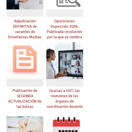
Adjudicación
Oposiciones
DEFINITIVA de
Inspección 2026:
vacantes de
Publicada resolución
Enseñanzas Medias
por la que se nombra
para el curso 26-27
funcionarios/as en
prácticas, se regulan
dichas prácticas y se
convoca acto público
de adjudicación
Publicación de
Gracias a UGT, las
SEGUNDA
reuniones de los
ACTUALIZACIÓN de
órganos de
las bolsas
coordinación docente
provisionales de
se pueden celebrar
Cuerpo de Maestros
de manera
de especialidades
telemática, sin exigir
convocadas a
presencialidad en el