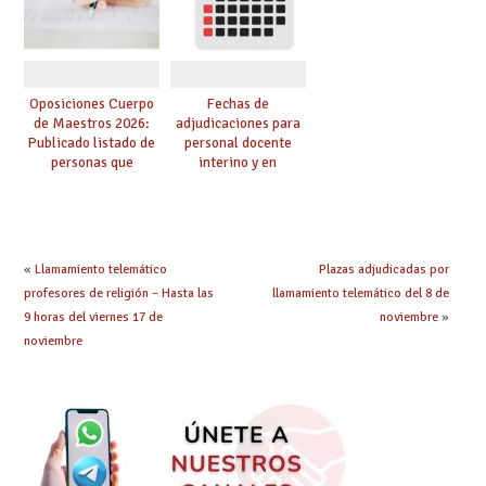
oposición
centro
Oposiciones Cuerpo
Fechas de
de Maestros 2026:
adjudicaciones para
Publicado listado de
personal docente
personas que
interino y en
adquieren nueva
prácticas: todo lo que
especialidad
debes saber
«
Llamamiento telemático
Plazas adjudicadas por
profesores de religión – Hasta las
llamamiento telemático del 8 de
9 horas del viernes 17 de
noviembre
»
noviembre