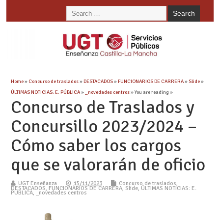
Home
»
Concurso de traslados
»
DESTACADOS
»
FUNCIONARIOS DE CARRERA
»
Slide
»
ÚLTIMAS NOTICIAS: E. PÚBLICA
»
_novedades centros
» You are reading »
Concurso de Traslados y
Concursillo 2023/2024 –
Cómo saber los cargos
que se valorarán de oficio
UGT Enseñanza
15/11/2023
Concurso de traslados
,
DESTACADOS
,
FUNCIONARIOS DE CARRERA
,
Slide
,
ÚLTIMAS NOTICIAS: E.
PÚBLICA
,
_novedades centros