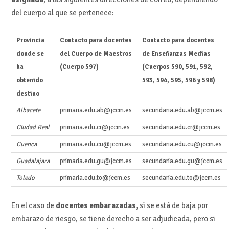
del cuerpo al que se pertenece:
Provincia
Contacto para docentes
Contacto para docentes
donde se
del Cuerpo de Maestros
de Enseñanzas Medias
ha
(Cuerpo 597)
(Cuerpos 590, 591, 592,
obtenido
593, 594, 595, 596 y 598)
destino
Albacete
primaria.edu.ab@jccm.es
secundaria.edu.ab@jccm.es
Ciudad Real
primaria.edu.cr@jccm.es
secundaria.edu.cr@jccm.es
Cuenca
primaria.edu.cu@jccm.es
secundaria.edu.cu@jccm.es
Guadalajara
primaria.edu.gu@jccm.es
secundaria.edu.gu@jccm.es
Toledo
primaria.edu.to@jccm.es
secundaria.edu.to@jccm.es
En el caso de
docentes embarazadas,
si se está de baja por
embarazo de riesgo, se tiene derecho a ser adjudicada, pero si