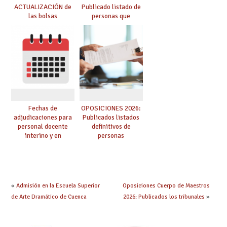
ACTUALIZACIÓN de
Publicado listado de
las bolsas
personas que
provisionales de
adquieren nueva
Cuerpo de Maestros
especialidad
de especialidades
convocadas a
oposición
Fechas de
OPOSICIONES 2026:
adjudicaciones para
Publicados listados
personal docente
definitivos de
interino y en
personas
prácticas: todo lo que
seleccionadas. ¿Qué
debes saber
hacer ahora si he
obtenido plaza?
«
Admisión en la Escuela Superior
Oposiciones Cuerpo de Maestros
de Arte Dramático de Cuenca
2026: Publicados los tribunales
»