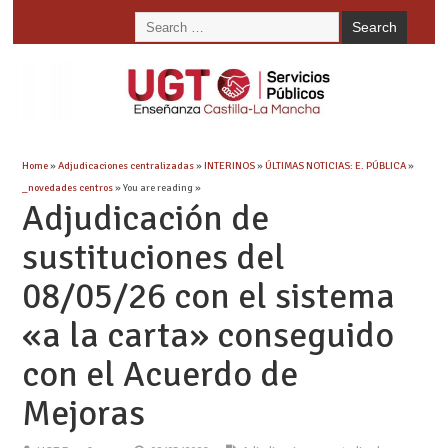
Home
»
Adjudicaciones centralizadas
»
INTERINOS
»
ÚLTIMAS NOTICIAS: E. PÚBLICA
»
_novedades centros
» You are reading »
Adjudicación de
sustituciones del
08/05/26 con el sistema
«a la carta» conseguido
con el Acuerdo de
Mejoras