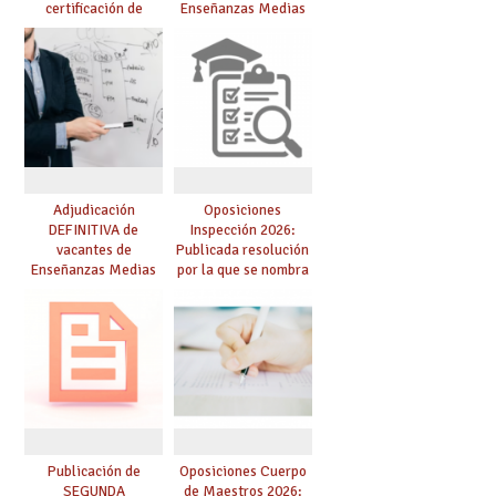
certificación de
Enseñanzas Medias
competencia
para el curso 26/27
lingüística: publicada
resolución definitiva
Adjudicación
Oposiciones
DEFINITIVA de
Inspección 2026:
vacantes de
Publicada resolución
Enseñanzas Medias
por la que se nombra
para el curso 26-27
funcionarios/as en
prácticas, se regulan
dichas prácticas y se
convoca acto público
de adjudicación
Publicación de
Oposiciones Cuerpo
SEGUNDA
de Maestros 2026: