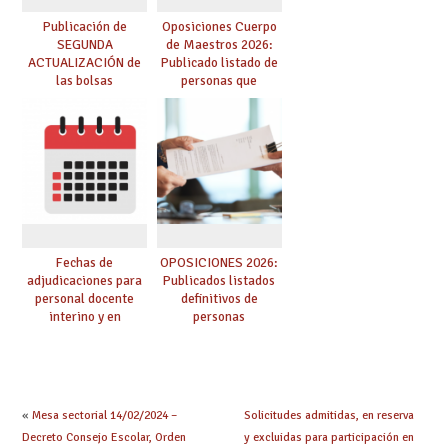
Publicación de
Oposiciones Cuerpo
SEGUNDA
de Maestros 2026:
ACTUALIZACIÓN de
Publicado listado de
las bolsas
personas que
provisionales de
adquieren nueva
Cuerpo de Maestros
especialidad
de especialidades
convocadas a
oposición
Fechas de
OPOSICIONES 2026:
adjudicaciones para
Publicados listados
personal docente
definitivos de
interino y en
personas
prácticas: todo lo que
seleccionadas. ¿Qué
debes saber
hacer ahora si he
obtenido plaza?
«
Mesa sectorial 14/02/2024 –
Solicitudes admitidas, en reserva
Decreto Consejo Escolar, Orden
y excluidas para participación en