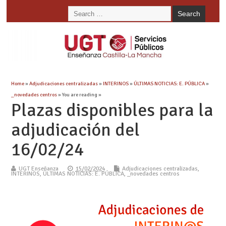
Home
»
Adjudicaciones centralizadas
»
INTERINOS
»
ÚLTIMAS NOTICIAS: E. PÚBLICA
»
_novedades centros
» You are reading »
Plazas disponibles para la
adjudicación del
16/02/24
UGT Enseñanza
15/02/2024
Adjudicaciones centralizadas
,
INTERINOS
,
ÚLTIMAS NOTICIAS: E. PÚBLICA
,
_novedades centros