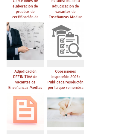
Comisiones de
Estadística de la
elaboración de
adjudicación de
pruebas de
vacantes de
certificación de
Enseñanzas Medias
competencia
para el curso 26/27
lingüística: publicada
resolución definitiva
Adjudicación
Oposiciones
DEFINITIVA de
Inspección 2026:
vacantes de
Publicada resolución
Enseñanzas Medias
por la que se nombra
para el curso 26-27
funcionarios/as en
prácticas, se regulan
dichas prácticas y se
convoca acto público
de adjudicación