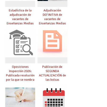
Estadística de la
Adjudicación
adjudicación de
DEFINITIVA de
vacantes de
vacantes de
Enseñanzas Medias
Enseñanzas Medias
para el curso 26/27
para el curso 26-27
Oposiciones
Publicación de
Inspección 2026:
SEGUNDA
Publicada resolución
ACTUALIZACIÓN de
por la que se nombra
las bolsas
funcionarios/as en
provisionales de
prácticas, se regulan
Cuerpo de Maestros
dichas prácticas y se
de especialidades
convoca acto público
convocadas a
de adjudicación
oposición