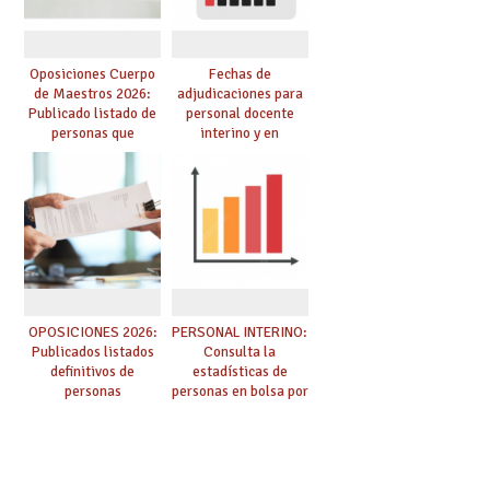
Oposiciones Cuerpo
Fechas de
de Maestros 2026:
adjudicaciones para
Publicado listado de
personal docente
personas que
interino y en
adquieren nueva
prácticas: todo lo que
especialidad
debes saber
OPOSICIONES 2026:
PERSONAL INTERINO:
Publicados listados
Consulta la
definitivos de
estadísticas de
personas
personas en bolsa por
seleccionadas. ¿Qué
cuerpo, especialidad
hacer ahora si he
y tipo de bolsa para
obtenido plaza?
el curso 26/27