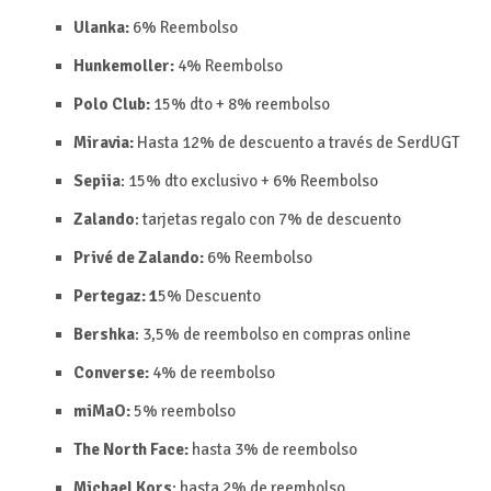
Ulanka:
6%
Reembolso
Hunkemoller:
4%
Reembolso
Polo Club:
15% dto + 8%
reembolso
Miravia:
Hasta 12% de descuento a través de SerdUGT
Sepiia
:
15% dto exclusivo + 6%
Reembolso
Zalando
: tarjetas regalo con 7% de descuento
Privé de Zalando:
6%
Reembolso
Pertegaz:
1
5%
Descuento
Bershka
: 3,5% de reembolso en compras online
Converse:
4% de reembolso
miMaO:
5%
reembolso
The North Face:
hasta 3% de reembolso
Michael Kors
: hasta 2% de reembolso