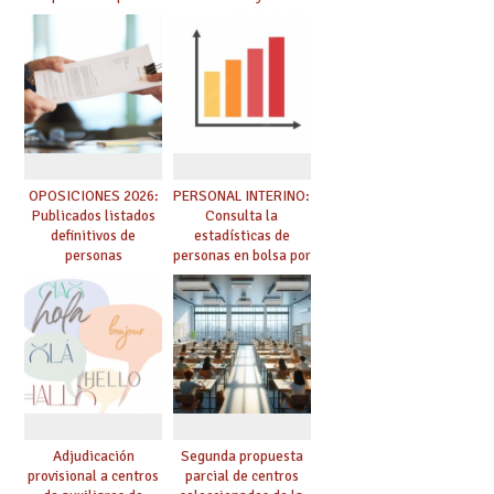
adquieren nueva
prácticas: todo lo que
especialidad
debes saber
OPOSICIONES 2026:
PERSONAL INTERINO:
Publicados listados
Consulta la
definitivos de
estadísticas de
personas
personas en bolsa por
seleccionadas. ¿Qué
cuerpo, especialidad
hacer ahora si he
y tipo de bolsa para
obtenido plaza?
el curso 26/27
Adjudicación
Segunda propuesta
provisional a centros
parcial de centros