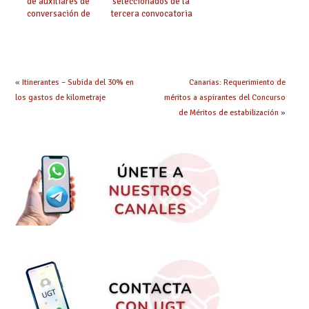
de auxiliares de
seleccionados de la
conversación de
tercera convocatoria
inglés y francés
de ayudas del Plan de
climatización en
colegios
«
Itinerantes – Subida del 30% en
Canarias: Requerimiento de
los gastos de kilometraje
méritos a aspirantes del Concurso
de Méritos de estabilización
»