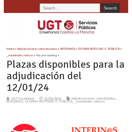
Home
»
Adjudicaciones centralizadas
»
INTERINOS
»
ÚLTIMAS NOTICIAS: E. PÚBLICA
»
_novedades centros
» You are reading »
Plazas disponibles para la
adjudicación del
12/01/24
UGT Enseñanza
11/01/2024
Adjudicaciones centralizadas
,
INTERINOS
,
ÚLTIMAS NOTICIAS: E. PÚBLICA
,
_novedades centros