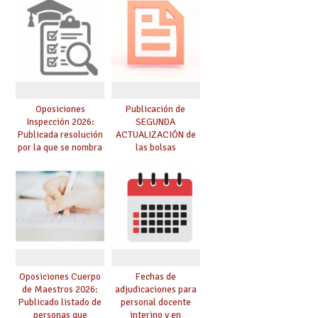
Oposiciones
Publicación de
Inspección 2026:
SEGUNDA
Publicada resolución
ACTUALIZACIÓN de
por la que se nombra
las bolsas
funcionarios/as en
provisionales de
prácticas, se regulan
Cuerpo de Maestros
dichas prácticas y se
de especialidades
convoca acto público
convocadas a
de adjudicación
oposición
Oposiciones Cuerpo
Fechas de
de Maestros 2026:
adjudicaciones para
Publicado listado de
personal docente
personas que
interino y en