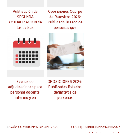
Publicación de
Oposiciones Cuerpo
SEGUNDA
de Maestros 2026:
ACTUALIZACIÓN de
Publicado listado de
las bolsas
personas que
provisionales de
adquieren nueva
Cuerpo de Maestros
especialidad
de especialidades
convocadas a
oposición
Fechas de
OPOSICIONES 2026:
adjudicaciones para
Publicados listados
personal docente
definitivos de
interino y en
personas
prácticas: todo lo que
seleccionadas. ¿Qué
debes saber
hacer ahora si he
obtenido plaza?
«
GUÍA COMISIONES DE SERVICIO
#UGToposicionesEEMMclm2023 –