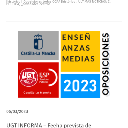
[histórico]
,
Oposiciones todas CCAA [histórico]
,
ÚLTIMAS NOTICIAS: E.
PÚBLICA
,
_novedades centros
06/03/2023
UGT INFORMA – Fecha prevista de