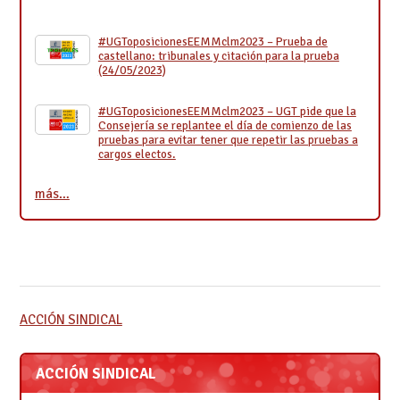
#UGToposicionesEEMMclm2023 – Prueba de
castellano: tribunales y citación para la prueba
(24/05/2023)
#UGToposicionesEEMMclm2023 – UGT pide que la
Consejería se replantee el día de comienzo de las
pruebas para evitar tener que repetir las pruebas a
cargos electos.
más…
ACCIÓN SINDICAL
ACCIÓN SINDICAL