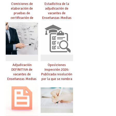
Comisiones de
Estadística de la
elaboración de
adjudicación de
pruebas de
vacantes de
certificación de
Enseñanzas Medias
competencia
para el curso 26/27
lingüística: publicada
resolución definitiva
Adjudicación
Oposiciones
DEFINITIVA de
Inspección 2026:
vacantes de
Publicada resolución
Enseñanzas Medias
por la que se nombra
para el curso 26-27
funcionarios/as en
prácticas, se regulan
dichas prácticas y se
convoca acto público
de adjudicación