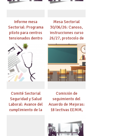
Informe mesa
Mesa Sectorial
Sectorial: Programa
30/06/26: Canoso,
piloto para centros
instrucciones curso
tensionados dentro
26/27, protocolo de
del marco del
agresiones.
Acuerdo de Mejoras y
evaluación del curso
25/26
Comité Sectorial
Comisión de
Seguridad y Salud
seguimiento del
Laboral: Avance del
Acuerdo de Mejoras:
cumplimiento de la
18 lectivas EEMM,
planificación de la
canoso, reducción
actividad preventiva
mayores 55 y pilotaje
en centros
tensionados