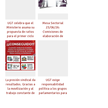
UGT celebra que el
Mesa Sectorial
Ministerio asuma su
23/06/26:
propuesta de ratios
Comisiones de
para el primer ciclo
elaboración de
de Infantil y pide
pruebas de
extender la misma
certificación de
ambición al resto de
competencia
etapas
lingüística
La presión sindical da
UGT exige
resultados. Gracias a
responsabilidad
la movilización y al
política a los grupos
trabajo constante de
parlamentarios para
UGT la Ley de
evitar retrasos en las
Jornada y Ratios
mejoras urgentes de
continúa su
la enseñanza