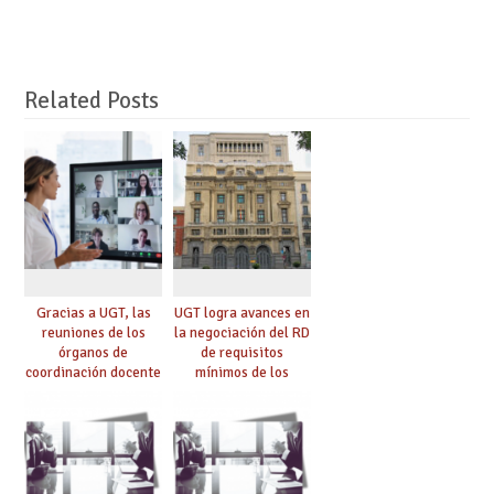
Related Posts
Gracias a UGT, las
UGT logra avances en
reuniones de los
la negociación del RD
órganos de
de requisitos
coordinación docente
mínimos de los
se pueden celebrar
centros educativos y
de manera
exige al Ministerio
telemática, sin exigir
que los compromisos
presencialidad en el
se materialicen con
centro
la mayor agilidad
posible