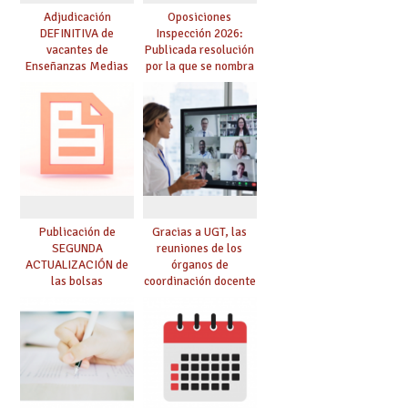
Adjudicación
Oposiciones
DEFINITIVA de
Inspección 2026:
vacantes de
Publicada resolución
Enseñanzas Medias
por la que se nombra
para el curso 26-27
funcionarios/as en
prácticas, se regulan
dichas prácticas y se
convoca acto público
de adjudicación
Publicación de
Gracias a UGT, las
SEGUNDA
reuniones de los
ACTUALIZACIÓN de
órganos de
las bolsas
coordinación docente
provisionales de
se pueden celebrar
Cuerpo de Maestros
de manera
de especialidades
telemática, sin exigir
convocadas a
presencialidad en el
oposición
centro