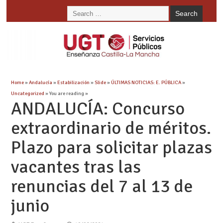
Home
»
Andalucía
»
Estabilización
»
Slide
»
ÚLTIMAS NOTICIAS: E. PÚBLICA
»
Uncategorized
» You are reading »
ANDALUCÍA: Concurso
extraordinario de méritos.
Plazo para solicitar plazas
vacantes tras las
renuncias del 7 al 13 de
junio