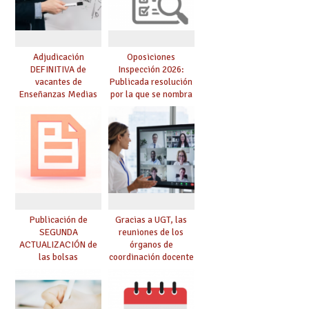
Adjudicación
Oposiciones
DEFINITIVA de
Inspección 2026:
vacantes de
Publicada resolución
Enseñanzas Medias
por la que se nombra
para el curso 26-27
funcionarios/as en
prácticas, se regulan
dichas prácticas y se
convoca acto público
de adjudicación
Publicación de
Gracias a UGT, las
SEGUNDA
reuniones de los
ACTUALIZACIÓN de
órganos de
las bolsas
coordinación docente
provisionales de
se pueden celebrar
Cuerpo de Maestros
de manera
de especialidades
telemática, sin exigir
convocadas a
presencialidad en el