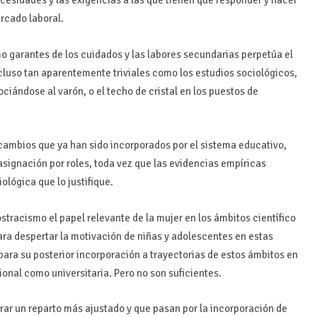
ecesidades y las exigencias a las que tienen que responder y hacer
rcado laboral.
o garantes de los cuidados y las labores secundarias perpetúa el
ncluso tan aparentemente triviales como los estudios sociológicos,
ciándose al varón, o el techo de cristal en los puestos de
 cambios que ya han sido incorporados por el sistema educativo,
signación por roles, toda vez que las evidencias empíricas
lógica que lo justifique.
stracismo el papel relevante de la mujer en los ámbitos científico
ara despertar la motivación de niñas y adolescentes en estas
para su posterior incorporación a trayectorias de estos ámbitos en
onal como universitaria. Pero no son suficientes.
r un reparto más ajustado y que pasan por la incorporación de