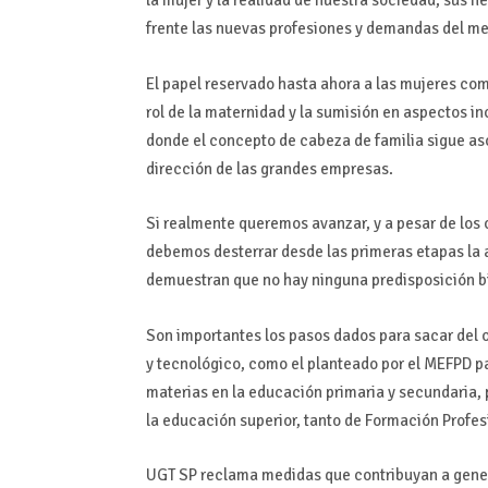
la mujer y la realidad de nuestra sociedad, sus n
frente las nuevas profesiones y demandas del me
El papel reservado hasta ahora a las mujeres com
rol de la maternidad y la sumisión en aspectos i
donde el concepto de cabeza de familia sigue aso
dirección de las grandes empresas.
Si realmente queremos avanzar, y a pesar de los
debemos desterrar desde las primeras etapas la a
demuestran que no hay ninguna predisposición bio
Son importantes los pasos dados para sacar del o
y tecnológico, como el planteado por el MEFPD p
materias en la educación primaria y secundaria, 
la educación superior, tanto de Formación Profesi
UGT SP reclama medidas que contribuyan a genera