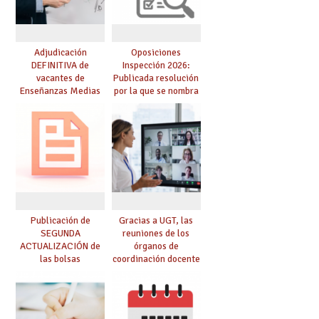
Adjudicación
Oposiciones
DEFINITIVA de
Inspección 2026:
vacantes de
Publicada resolución
Enseñanzas Medias
por la que se nombra
para el curso 26-27
funcionarios/as en
prácticas, se regulan
dichas prácticas y se
convoca acto público
de adjudicación
Publicación de
Gracias a UGT, las
SEGUNDA
reuniones de los
ACTUALIZACIÓN de
órganos de
las bolsas
coordinación docente
provisionales de
se pueden celebrar
Cuerpo de Maestros
de manera
de especialidades
telemática, sin exigir
convocadas a
presencialidad en el