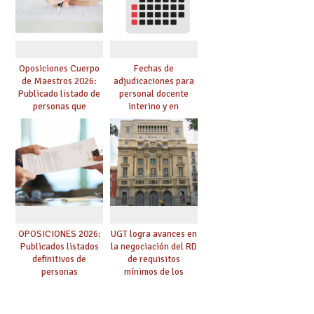
oposición
centro
Oposiciones Cuerpo
Fechas de
de Maestros 2026:
adjudicaciones para
Publicado listado de
personal docente
personas que
interino y en
adquieren nueva
prácticas: todo lo que
especialidad
debes saber
OPOSICIONES 2026:
UGT logra avances en
Publicados listados
la negociación del RD
definitivos de
de requisitos
personas
mínimos de los
seleccionadas. ¿Qué
centros educativos y
hacer ahora si he
exige al Ministerio
obtenido plaza?
que los compromisos