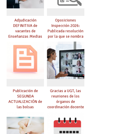
Adjudicación
Oposiciones
DEFINITIVA de
Inspección 2026:
vacantes de
Publicada resolución
Enseñanzas Medias
por la que se nombra
para el curso 26-27
funcionarios/as en
prácticas, se regulan
dichas prácticas y se
convoca acto público
de adjudicación
Publicación de
Gracias a UGT, las
SEGUNDA
reuniones de los
ACTUALIZACIÓN de
órganos de
las bolsas
coordinación docente
provisionales de
se pueden celebrar
Cuerpo de Maestros
de manera
de especialidades
telemática, sin exigir
convocadas a
presencialidad en el
oposición
centro