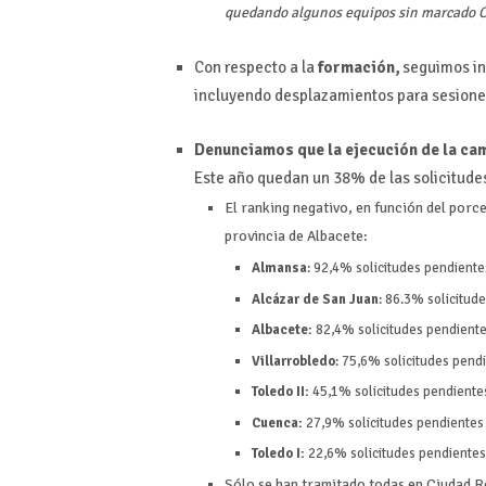
quedando algunos equipos sin marcado C
Con respecto a la
formación,
seguimos ins
incluyendo desplazamientos para sesione
Denunciamos que la ejecución de la camp
Este año quedan un 38% de las solicitude
El ranking negativo, en función del porce
provincia de Albacete:
Almansa
: 92,4% solicitudes pendiente
Alcázar de San Juan
: 86.3% solicitud
Albacete:
82,4% solicitudes pendient
Villarrobledo
: 75,6% solicitudes pend
Toledo II:
45,1% solicitudes pendiente
Cuenca:
27,9% solicitudes pendientes
Toledo I:
22,6% solicitudes pendiente
Sólo se han tramitado todas en Ciudad R