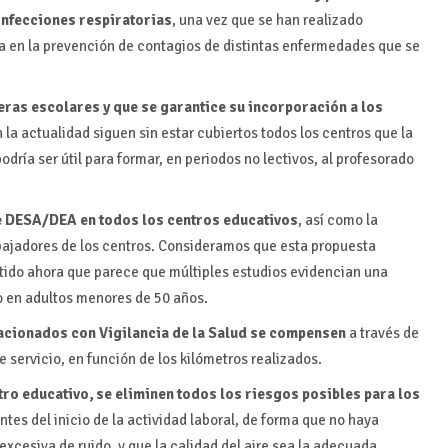
 infecciones respiratorias
, una vez que se han realizado
a en la prevención de contagios de distintas enfermedades que se
ras escolares y que se garantice su incorporación a los
 la actualidad siguen sin estar cubiertos todos los centros que la
ría ser útil para formar, en periodos no lectivos, al profesorado
e DESA/DEA en todos los centros educativos
, así como la
abajadores de los centros. Consideramos que esta propuesta
tido ahora que parece que múltiples estudios evidencian una
o en adultos menores de 50 años.
acionados con Vigilancia de la Salud se compensen
a través de
 servicio, en función de los kilómetros realizados.
tro educativo, se eliminen todos los riesgos posibles para los
tes del inicio de la actividad laboral, de forma que no haya
excesiva de ruido, y que la calidad del aire sea la adecuada,