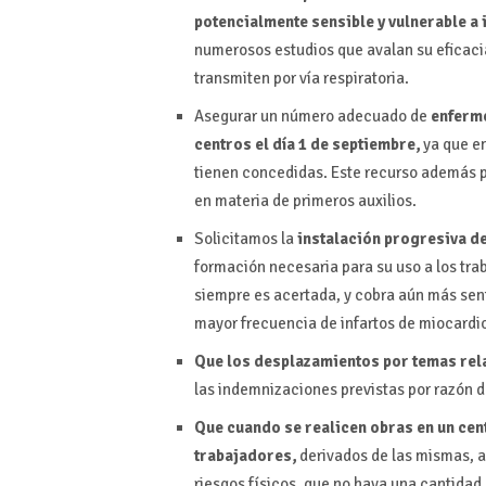
potencialmente sensible y vulnerable a
numerosos estudios que avalan su eficaci
transmiten por vía respiratoria.
Asegurar un número adecuado de
enferme
centros el día 1 de septiembre,
ya que en
tienen concedidas. Este recurso además pod
en materia de primeros auxilios.
Solicitamos la
instalación progresiva d
formación necesaria para su uso a los tr
siempre es acertada, y cobra aún más sen
mayor frecuencia de infartos de miocardi
Que los desplazamientos por temas rel
las indemnizaciones previstas por razón de
Que cuando se realicen obras en un cen
trabajadores,
derivados de las mismas, an
riesgos físicos, que no haya una cantidad 