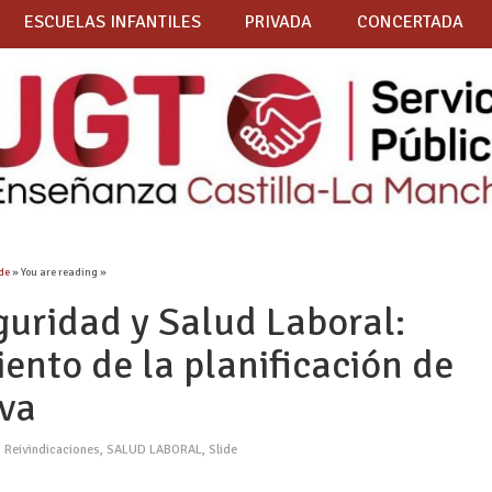
ESCUELAS INFANTILES
PRIVADA
CONCERTADA
ide
» You are reading »
guridad y Salud Laboral:
ento de la planificación de
iva
,
Reivindicaciones
,
SALUD LABORAL
,
Slide