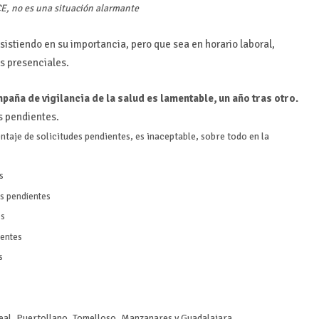
E, no es una situación alarmante
istiendo en su importancia, pero que sea en horario laboral,
s presenciales.
aña de vigilancia de la salud es lamentable, un año tras otro.
s pendientes.
ntaje de solicitudes pendientes, es inaceptable, sobre todo en la
s
es pendientes
es
ientes
s
s
eal, Puertollano, Tomelloso, Manzanares y Guadalajara