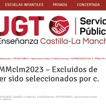
ESCUELAS INFANTILES
PRIVADA
CONCERTADA
bilización
»
OPOSICIONES
»
Oposiciones todas CCAA [histórico]
»
ÚLTIMAS NOTICIAS: E. PÚBLICA
MMclm2023 – Excluidos de
er sido seleccionados por c.
Mclm2023
,
Castilla-La Mancha
,
Estabilización
,
OPOSICIONES
,
Oposiciones todas
s centros