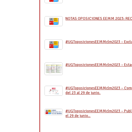
NOTAS OPOSICIONES EEMM 2023: R
#UGToposicionesEEMMclm2023 – Excluido
#UGToposicionesEEMMclm2023 – Estadíst
#UGToposicionesEEMMclm2023 – Compru
del 23 al 29 de junio.
#UGToposicionesEEMMclm2023 – Publica
el 29 de junio..