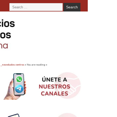
»
_novedades centros
» You are reading »