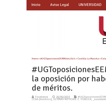
Inicio
Aviso Legal
UNIVERSIDAD
Home
»
#UGToposicionesEEMMclm2023
»
Castilla-La Mancha
»
Esta
#UGToposicionesEE
la oposición por hab
de méritos.
Enseñanza
26/06/2023
#UGToposicionesEEM
CCAA [histórico]
,
ÚLTIMAS NOTICIAS: E. PÚBLICA
,
_novedade