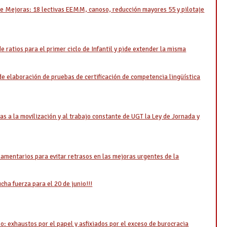
e Mejoras: 18 lectivas EEMM, canoso, reducción mayores 55 y pilotaje
 ratios para el primer ciclo de Infantil y pide extender la misma
 elaboración de pruebas de certificación de competencia lingüística
as a la movilización y al trabajo constante de UGT la Ley de Jornada y
lamentarios para evitar retrasos en las mejoras urgentes de la
ha fuerza para el 20 de junio!!!
so: exhaustos por el papel y asfixiados por el exceso de burocracia