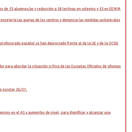
os de 15 alumnos/as y reducción a 18 lectivas en colegios y 15 en EEMM
onsejería las quejas de los centros y denuncia las medidas unilaterales
 profesorado español se han depreciado frente al de la UE y de la OCDE
or para abordar la situación crítica de las Escuelas Oficiales de Idiomas
 escolar 26/27.
uerpos en el A1 y aumentos de nivel, para dignificar y alcanzar una