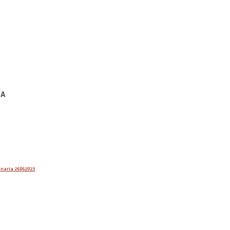
ÍA
inaria 26062023