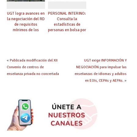
UGT logra avances en
PERSONAL INTERINO:
la negociación del RD
Consulta la
de requisitos
estadísticas de
mínimos de los
personas en bolsa por
centros educativos y
cuerpo, especialidad
exige al Ministerio
y tipo de bolsa para
que los compromisos
el curso 26/27
se materialicen con
la mayor agilidad
«
Publicada modificación del XII
UGT exige INFORMACIÓN Y
posible
Convenio de centros de
NEGOCIACIÓN para impulsar las
enseñanza privada no concertada
enseñanzas de idiomas y adultos
en EOIs, CEPAs y AEPAs.
»