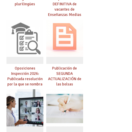
plurilingües
DEFINITIVA de
vacantes de
Enseñanzas Medias
para el curso 26-27
Oposiciones
Publicación de
Inspección 2026:
SEGUNDA
Publicada resolución
ACTUALIZACIÓN de
por la que se nombra
las bolsas
funcionarios/as en
provisionales de
prácticas, se regulan
Cuerpo de Maestros
dichas prácticas y se
de especialidades
convoca acto público
convocadas a
de adjudicación
oposición