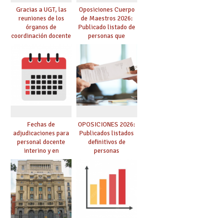
Gracias a UGT, las
Oposiciones Cuerpo
reuniones de los
de Maestros 2026:
órganos de
Publicado listado de
coordinación docente
personas que
se pueden celebrar
adquieren nueva
de manera
especialidad
telemática, sin exigir
presencialidad en el
centro
Fechas de
OPOSICIONES 2026:
adjudicaciones para
Publicados listados
personal docente
definitivos de
interino y en
personas
prácticas: todo lo que
seleccionadas. ¿Qué
debes saber
hacer ahora si he
obtenido plaza?