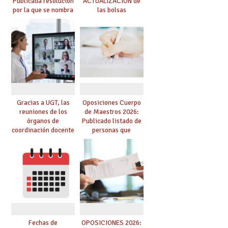
Publicada resolución
ACTUALIZACIÓN de
por la que se nombra
las bolsas
funcionarios/as en
provisionales de
prácticas, se regulan
Cuerpo de Maestros
dichas prácticas y se
de especialidades
convoca acto público
convocadas a
de adjudicación
oposición
Gracias a UGT, las
Oposiciones Cuerpo
reuniones de los
de Maestros 2026:
órganos de
Publicado listado de
coordinación docente
personas que
se pueden celebrar
adquieren nueva
de manera
especialidad
telemática, sin exigir
presencialidad en el
centro
Fechas de
OPOSICIONES 2026: