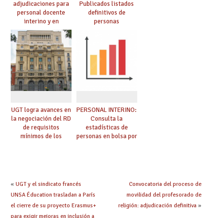
adjudicaciones para
Publicados listados
personal docente
definitivos de
interino y en
personas
prácticas: todo lo que
seleccionadas. ¿Qué
debes saber
hacer ahora si he
obtenido plaza?
UGT logra avances en
PERSONAL INTERINO:
la negociación del RD
Consulta la
de requisitos
estadísticas de
mínimos de los
personas en bolsa por
centros educativos y
cuerpo, especialidad
exige al Ministerio
y tipo de bolsa para
que los compromisos
el curso 26/27
se materialicen con
la mayor agilidad
«
UGT y el sindicato francés
Convocatoria del proceso de
posible
UNSA Éducation trasladan a París
movilidad del profesorado de
el cierre de su proyecto Erasmus+
religión: adjudicación definitiva
»
para exigir mejoras en inclusión a