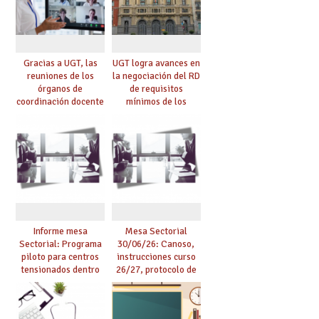
Gracias a UGT, las
UGT logra avances en
reuniones de los
la negociación del RD
órganos de
de requisitos
coordinación docente
mínimos de los
se pueden celebrar
centros educativos y
de manera
exige al Ministerio
telemática, sin exigir
que los compromisos
presencialidad en el
se materialicen con
centro
la mayor agilidad
posible
Informe mesa
Mesa Sectorial
Sectorial: Programa
30/06/26: Canoso,
piloto para centros
instrucciones curso
tensionados dentro
26/27, protocolo de
del marco del
agresiones.
Acuerdo de Mejoras y
evaluación del curso