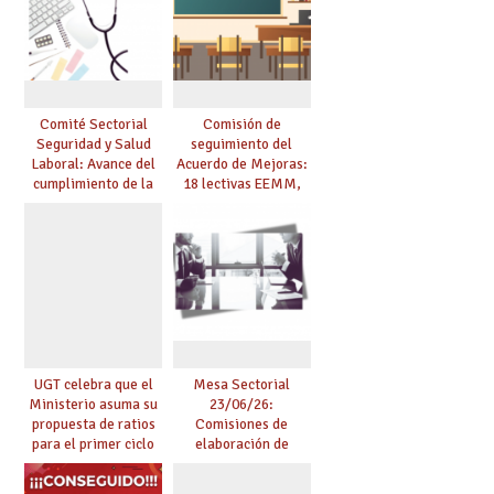
25/26
Comité Sectorial
Comisión de
Seguridad y Salud
seguimiento del
Laboral: Avance del
Acuerdo de Mejoras:
cumplimiento de la
18 lectivas EEMM,
planificación de la
canoso, reducción
actividad preventiva
mayores 55 y pilotaje
en centros
tensionados
UGT celebra que el
Mesa Sectorial
Ministerio asuma su
23/06/26:
propuesta de ratios
Comisiones de
para el primer ciclo
elaboración de
de Infantil y pide
pruebas de
extender la misma
certificación de