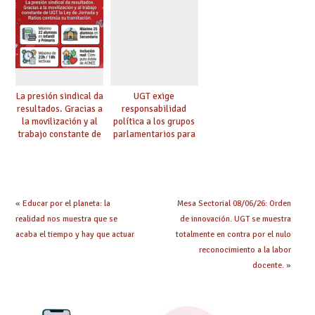
ambición al resto de
competencia
etapas
lingüística
La presión sindical da
UGT exige
resultados. Gracias a
responsabilidad
la movilización y al
política a los grupos
trabajo constante de
parlamentarios para
UGT la Ley de
evitar retrasos en las
Jornada y Ratios
mejoras urgentes de
continúa su
la enseñanza
tramitación
«
Educar por el planeta: la
Mesa Sectorial 08/06/26: Orden
realidad nos muestra que se
de innovación. UGT se muestra
acaba el tiempo y hay que actuar
totalmente en contra por el nulo
reconocimiento a la labor
docente.
»