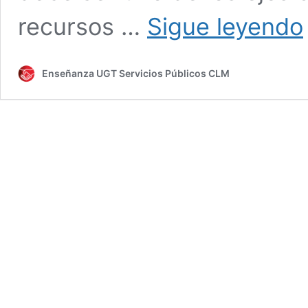
C
recursos …
Sigue leyendo
s
i
e
Enseñanza UGT Servicios Públicos CLM
C
a
a
t
e
p
Y
¡
t
i
y
p