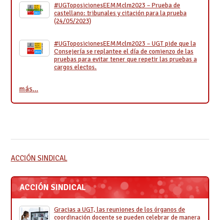
#UGToposicionesEEMMclm2023 – Prueba de
castellano: tribunales y citación para la prueba
(24/05/2023)
#UGToposicionesEEMMclm2023 – UGT pide que la
Consejería se replantee el día de comienzo de las
pruebas para evitar tener que repetir las pruebas a
cargos electos.
más…
ACCIÓN SINDICAL
ACCIÓN SINDICAL
Gracias a UGT, las reuniones de los órganos de
coordinación docente se pueden celebrar de manera