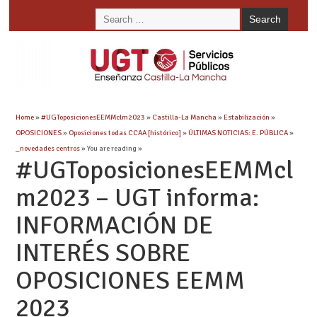
Home
»
#UGToposicionesEEMMclm2023
»
Castilla-La Mancha
»
Estabilización
»
OPOSICIONES
»
Oposiciones todas CCAA [histórico]
»
ÚLTIMAS NOTICIAS: E. PÚBLICA
»
_novedades centros
» You are reading »
#UGToposicionesEEMMcl
m2023 – UGT informa:
INFORMACIÓN DE
INTERÉS SOBRE
OPOSICIONES EEMM
2023