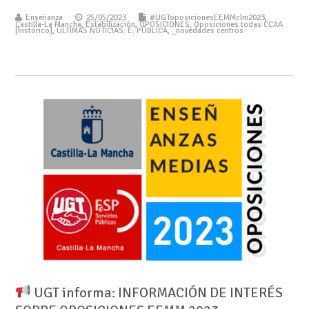
Enseñanza
25/05/2023
#UGToposicionesEEMMclm2023
,
Castilla-La Mancha
,
Estabilización
,
OPOSICIONES
,
Oposiciones todas CCAA
[histórico]
,
ÚLTIMAS NOTICIAS: E. PÚBLICA
,
_novedades centros
UGT informa: INFORMACIÓN DE INTERÉS