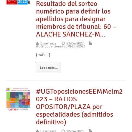
Resultado del sorteo
numérico para definir los
apellidos para designar
miembros de tribunal: 60 –
ALACHE SÁNCHEZ-M…
Enseñanza
13/04/2023
#UGToposicionesEEMMclm2023
(más…)
Leer más...
#UGToposicionesEEMMclm2
023 – RATIOS
OPOSITOR/PLAZA por
especialidades (admitidos
definitivo)
Enseñanza
12/04/2023