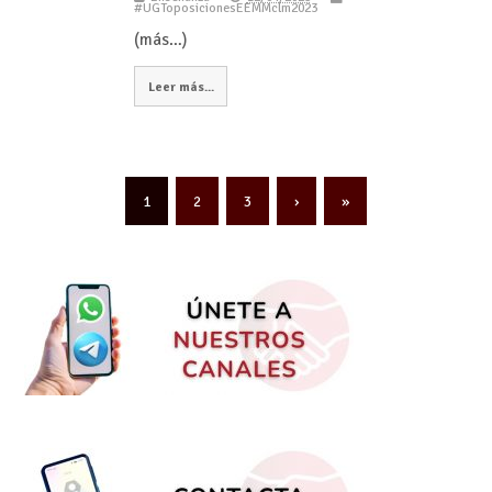
#UGToposicionesEEMMclm2023
(más…)
Leer más...
1
2
3
›
»