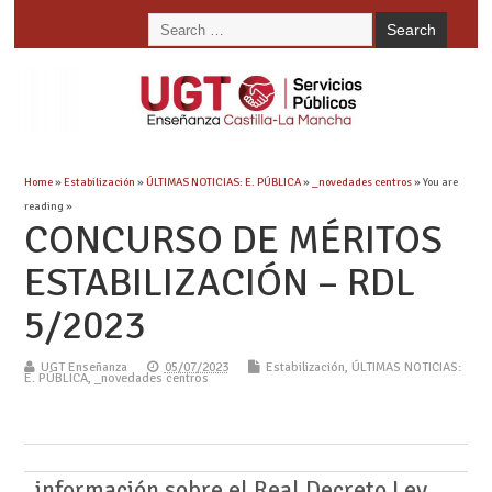
Home
»
Estabilización
»
ÚLTIMAS NOTICIAS: E. PÚBLICA
»
_novedades centros
» You are
reading »
CONCURSO DE MÉRITOS
ESTABILIZACIÓN – RDL
5/2023
UGT Enseñanza
05/07/2023
Estabilización
,
ÚLTIMAS NOTICIAS:
E. PÚBLICA
,
_novedades centros
información sobre el Real Decreto Ley