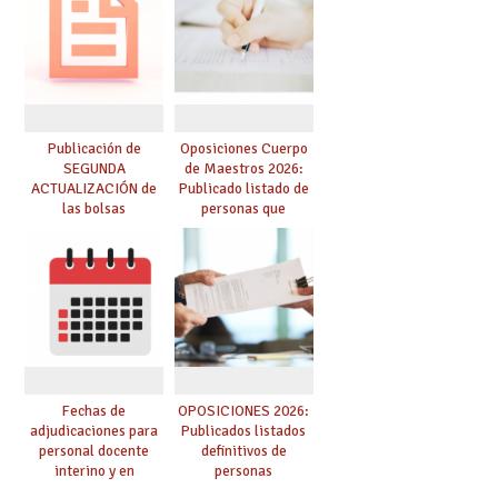
dichas prácticas y se
convoca acto público
de adjudicación
Publicación de
Oposiciones Cuerpo
SEGUNDA
de Maestros 2026:
ACTUALIZACIÓN de
Publicado listado de
las bolsas
personas que
provisionales de
adquieren nueva
Cuerpo de Maestros
especialidad
de especialidades
convocadas a
oposición
Fechas de
OPOSICIONES 2026:
adjudicaciones para
Publicados listados
personal docente
definitivos de
interino y en
personas
prácticas: todo lo que
seleccionadas. ¿Qué