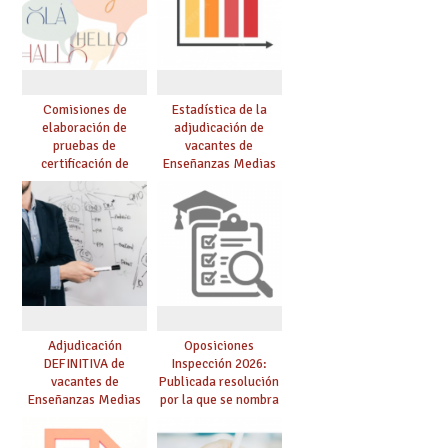
Comisiones de
Estadística de la
elaboración de
adjudicación de
pruebas de
vacantes de
certificación de
Enseñanzas Medias
competencia
para el curso 26/27
lingüística: publicada
resolución definitiva
Adjudicación
Oposiciones
DEFINITIVA de
Inspección 2026:
vacantes de
Publicada resolución
Enseñanzas Medias
por la que se nombra
para el curso 26-27
funcionarios/as en
prácticas, se regulan