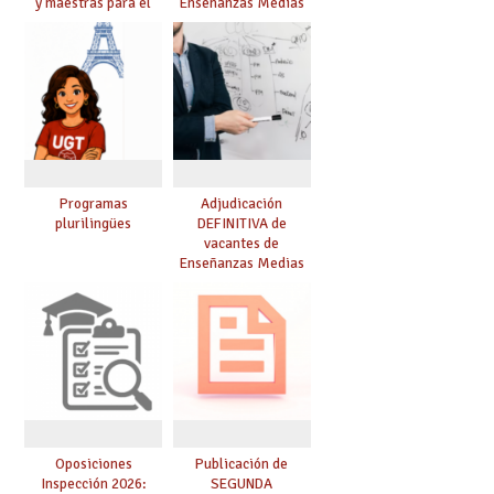
y maestras para el
Enseñanzas Medias
curso 26-27
para el curso 26/27
Programas
Adjudicación
plurilingües
DEFINITIVA de
vacantes de
Enseñanzas Medias
para el curso 26-27
Oposiciones
Publicación de
Inspección 2026:
SEGUNDA