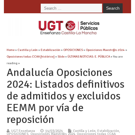
Home
»
Castilla y León
»
Estabilización
»
OPOSICIONES
»
Oposiciones Maestr@s 2024
»
Oposiciones todas CCAA [histórico]
»
Slide
»
ÚLTIMAS NOTICIAS: E. PÚBLICA
» You are
reading »
Andalucía Oposiciones
2024: Listados definitivos
de admitidos y excluidos
EEMM por vía de
reposición
UGT Enseñanza
14/03/2024
Castilla y León
,
Estabilización
,
OPOSICIONES
,
Oposiciones Maestr@s 2024
,
Oposiciones todas CCAA