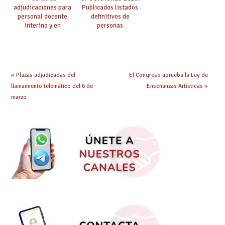
adjudicaciones para
Publicados listados
personal docente
definitivos de
interino y en
personas
prácticas: todo lo que
seleccionadas. ¿Qué
debes saber
hacer ahora si he
obtenido plaza?
«
Plazas adjudicadas del
El Congreso aprueba la Ley de
llamamiento telemático del 6 de
Enseñanzas Artísticas
»
marzo