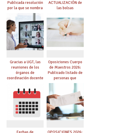
Publicada resolución
ACTUALIZACIÓN de
por la que se nombra
las bolsas
funcionarios/as en
provisionales de
prácticas, se regulan
Cuerpo de Maestros
dichas prácticas y se
de especialidades
convoca acto público
convocadas a
de adjudicación
oposición
Gracias a UGT, las
Oposiciones Cuerpo
reuniones de los
de Maestros 2026:
órganos de
Publicado listado de
coordinación docente
personas que
se pueden celebrar
adquieren nueva
de manera
especialidad
telemática, sin exigir
presencialidad en el
centro
Fechas de
OPOSICIONES 2026: