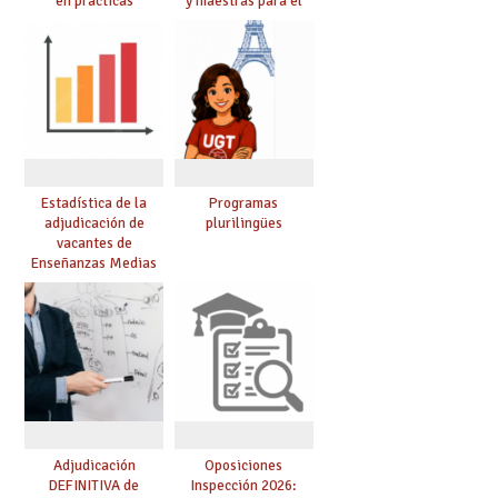
en prácticas
y maestras para el
curso 26-27
Estadística de la
Programas
adjudicación de
plurilingües
vacantes de
Enseñanzas Medias
para el curso 26/27
Adjudicación
Oposiciones
DEFINITIVA de
Inspección 2026: