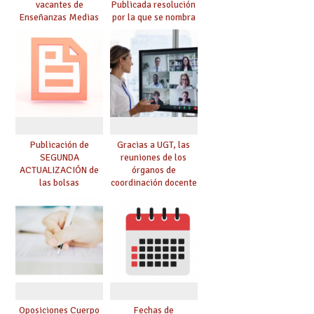
vacantes de
Publicada resolución
Enseñanzas Medias
por la que se nombra
para el curso 26-27
funcionarios/as en
prácticas, se regulan
dichas prácticas y se
convoca acto público
de adjudicación
Publicación de
Gracias a UGT, las
SEGUNDA
reuniones de los
ACTUALIZACIÓN de
órganos de
las bolsas
coordinación docente
provisionales de
se pueden celebrar
Cuerpo de Maestros
de manera
de especialidades
telemática, sin exigir
convocadas a
presencialidad en el
oposición
centro
Oposiciones Cuerpo
Fechas de