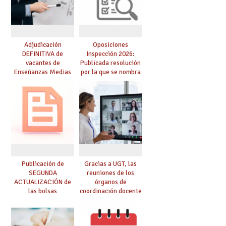
Adjudicación
Oposiciones
DEFINITIVA de
Inspección 2026:
vacantes de
Publicada resolución
Enseñanzas Medias
por la que se nombra
para el curso 26-27
funcionarios/as en
prácticas, se regulan
dichas prácticas y se
convoca acto público
de adjudicación
Publicación de
Gracias a UGT, las
SEGUNDA
reuniones de los
ACTUALIZACIÓN de
órganos de
las bolsas
coordinación docente
provisionales de
se pueden celebrar
Cuerpo de Maestros
de manera
de especialidades
telemática, sin exigir