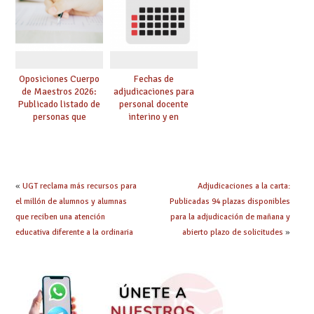
convocadas a
presencialidad en el
oposición
centro
Oposiciones Cuerpo
Fechas de
de Maestros 2026:
adjudicaciones para
Publicado listado de
personal docente
personas que
interino y en
adquieren nueva
prácticas: todo lo que
especialidad
debes saber
«
UGT reclama más recursos para
Adjudicaciones a la carta:
el millón de alumnos y alumnas
Publicadas 94 plazas disponibles
que reciben una atención
para la adjudicación de mañana y
educativa diferente a la ordinaria
abierto plazo de solicitudes
»