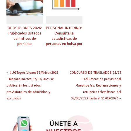
OPOSICIONES 2026:
PERSONAL INTERINO:
Publicados listados
Consulta la
definitivos de
estadísticas de
personas
personas en bolsa por
seleccionadas. ¿Qué
cuerpo, especialidad
hacer ahora si he
y tipo de bolsa para
obtenido plaza?
el curso 26/27
«
#UGToposicionesEEMMclm2023
CONCURSO DE TRASLADOS 22/23
– Mañana martes 07/03/2023 se
– Adjudicación provisional
publicarán los listados
Maestros/as. Reclamaciones y
provisionales de admitidos y
renuncias telemáticas del
excluidos
08/03/2023 hasta el 21/03/2023
»