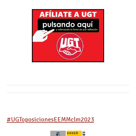
#UGToposicionesEEMMclm2023