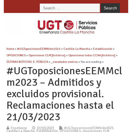
Home
»
#UGToposicionesEEMMclm2023
»
Castilla-La Mancha
»
Estabilización
»
OPOSICIONES
»
Oposiciones CLM [histórico]
»
Oposiciones todas CCAA [histórico]
»
ÚLTIMAS NOTICIAS: E. PÚBLICA
»
_novedades centros
» You are reading »
#UGToposicionesEEMMcl
m2023 – Admitidos y
excluidos provisional.
Reclamaciones hasta el
21/03/2023
Enseñanza
07/03/2023
#UGToposicionesEEMMclm2023
,
Castilla-La Mancha
,
Estabilización
,
OPOSICIONES
,
Oposiciones CLM