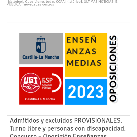
[histórico]
,
Oposiciones todas CCAA [histórico]
,
ÚLTIMAS NOTICIAS: E.
PÚBLICA
,
_novedades centros
Admitidos y excluidos PROVISIONALES.
Turno libre y personas con discapacidad.
Concurso – Oposición Enseñanzas