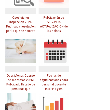
Oposiciones
Publicación de
Inspección 2026:
SEGUNDA
Publicada resolución
ACTUALIZACIÓN de
por la que se nombra
las bolsas
funcionarios/as en
provisionales de
prácticas, se regulan
Cuerpo de Maestros
dichas prácticas y se
de especialidades
convoca acto público
convocadas a
de adjudicación
oposición
Oposiciones Cuerpo
Fechas de
de Maestros 2026:
adjudicaciones para
Publicado listado de
personal docente
personas que
interino y en
adquieren nueva
prácticas: todo lo que
especialidad
debes saber