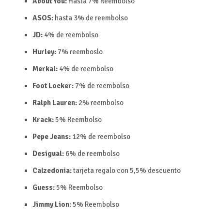
About You:
Hasta 7%
Reembolso
ASOS:
hasta 3% de reembolso
JD:
4% de reembolso
Hurley:
7%
reemboslo
Merkal:
4% de reembolso
Foot Locker:
7% de reembolso
Ralph Lauren:
2%
reembolso
Krack:
5%
Reembolso
Pepe Jeans:
12% de reembolso
Desigual:
6% de reembolso
Calzedonia:
tarjeta regalo con
5,5%
d
escuento
Guess:
5%
Reembolso
Jimmy Lion
:
5%
Reembolso