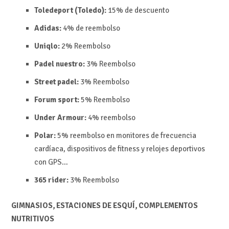
Toledeport (Toledo):
15% de descuento
Adidas:
4% de reembolso
Uniqlo:
2%
Reembolso
Padel nuestro:
3%
Reembolso
Street padel:
3%
Reembolso
Forum sport:
5%
Reembolso
Under Armour:
4% reembolso
Polar:
5%
reembolso en m
onitores de frecuencia
cardíaca, dispositivos de fitness y relojes deportivos
con GPS…
365 rider:
3%
Reembolso
GIMNASIOS, ESTACIONES DE ESQUÍ, COMPLEMENTOS
NUTRITIVOS