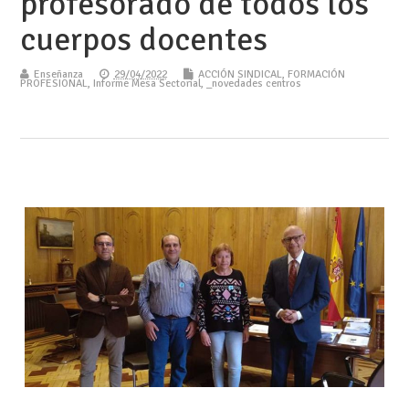
profesorado de todos los
cuerpos docentes
Enseñanza
29/04/2022
ACCIÓN SINDICAL
,
FORMACIÓN
PROFESIONAL
,
Informe Mesa Sectorial
,
_novedades centros