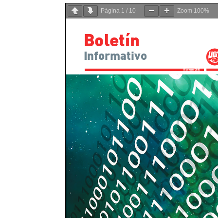
Página
1
/
10
Zoom
100%