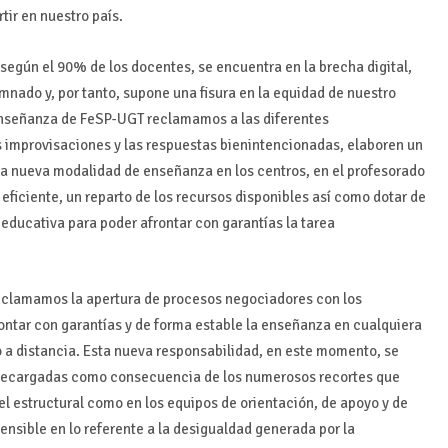
ir en nuestro país.
 según el 90% de los docentes, se encuentra en la brecha digital,
mnado y, por tanto, supone una fisura en la equidad de nuestro
 Enseñanza de FeSP-UGT reclamamos a las diferentes
s improvisaciones y las respuestas bienintencionadas, elaboren un
a nueva modalidad de enseñanza en los centros, en el profesorado
 eficiente, un reparto de los recursos disponibles así como dotar de
ducativa para poder afrontar con garantías la tarea
, reclamamos la apertura de procesos negociadores con los
ontar con garantías y de forma estable la enseñanza en cualquiera
o a distancia. Esta nueva responsabilidad, en este momento, se
obrecargadas como consecuencia de los numerosos recortes que
el estructural como en los equipos de orientación, de apoyo y de
ensible en lo referente a la desigualdad generada por la