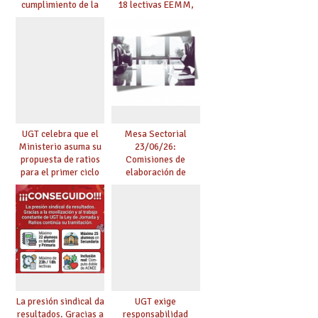
cumplimiento de la
18 lectivas EEMM,
planificación de la
canoso, reducción
actividad preventiva
mayores 55 y pilotaje
en centros
tensionados
UGT celebra que el
Mesa Sectorial
Ministerio asuma su
23/06/26:
propuesta de ratios
Comisiones de
para el primer ciclo
elaboración de
de Infantil y pide
pruebas de
extender la misma
certificación de
ambición al resto de
competencia
etapas
lingüística
La presión sindical da
UGT exige
resultados. Gracias a
responsabilidad