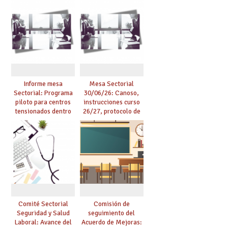
se pueden celebrar
centros educativos y
de manera
exige al Ministerio
telemática, sin exigir
que los compromisos
presencialidad en el
se materialicen con
centro
la mayor agilidad
posible
Informe mesa
Mesa Sectorial
Sectorial: Programa
30/06/26: Canoso,
piloto para centros
instrucciones curso
tensionados dentro
26/27, protocolo de
del marco del
agresiones.
Acuerdo de Mejoras y
evaluación del curso
25/26
Comité Sectorial
Comisión de
Seguridad y Salud
seguimiento del
Laboral: Avance del
Acuerdo de Mejoras: