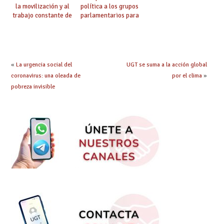
la movilización y al
política a los grupos
trabajo constante de
parlamentarios para
UGT la Ley de
evitar retrasos en las
Jornada y Ratios
mejoras urgentes de
continúa su
la enseñanza
tramitación
«
La urgencia social del
UGT se suma a la acción global
coronavirus: una oleada de
por el clima
»
pobreza invisible