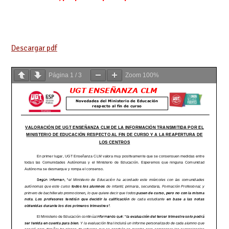
Descargar pdf
Página
1
/
3
Zoom
100%