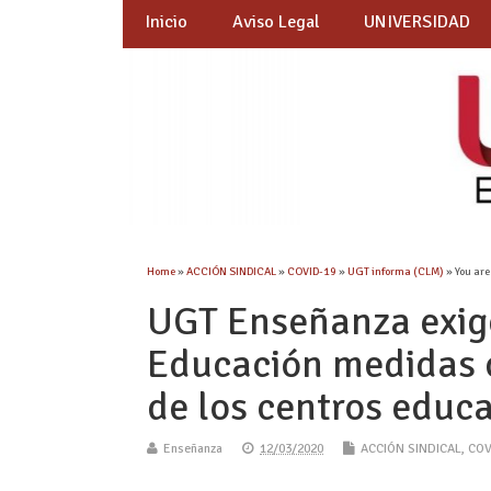
Inicio
Aviso Legal
UNIVERSIDAD
Home
»
ACCIÓN SINDICAL
»
COVID-19
»
UGT informa (CLM)
» You are
UGT Enseñanza exige
Educación medidas 
de los centros educa
Enseñanza
12/03/2020
ACCIÓN SINDICAL
,
COV