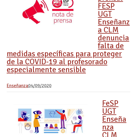
FESP
UGT
Enseñanz
a CLM
denuncia
falta de
medidas específicas para proteger
de la COVID-19 al profesorado
especialmente sensible
Enseñanza
04/09/2020
FeSP
UGT
Enseña
nza
CLM