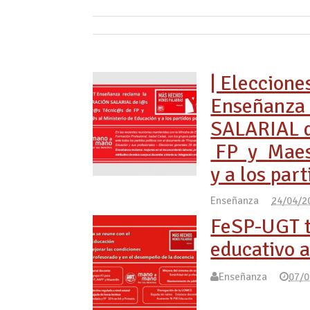
| Eleccione
Enseñanza
SALARIAL 
FP y Maest
y a los part
Enseñanza
24/04/2
FeSP-UGT t
educativo a
Enseñanza
07/0