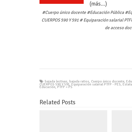
(más…)
#Cuerpo único docente #Educación Pública #E
CUERPOS 590 Y 591 # Equiparación salarial PTF
de acceso doc
bajada lectivas
,
bajada ratios
,
Cuerpo único docente
,
Edu
CUERPOS 590 Y 591
,
Equiparación salarial PTFP - PES
,
Estat
Educación
,
PTFP = PS
Related Posts