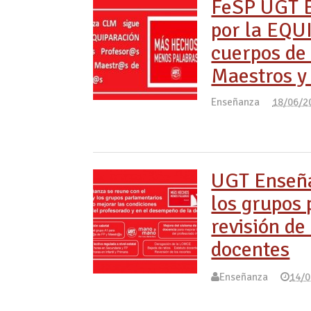
FeSP UGT 
por la EQU
cuerpos de 
Maestros y
Enseñanza
18/06/2
UGT Enseña
los grupos 
revisión de
docentes
Enseñanza
14/0