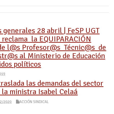
s generales 28 abril | FeSP UGT
 reclama la EQUIPARACIÓN
de l@s Profesor@s Técnic@s de
r@s al Ministerio de Educación
idos políticos
019
raslada las demandas del sector
 la ministra Isabel Celaá
2/2020
ACCIÓN SINDICAL