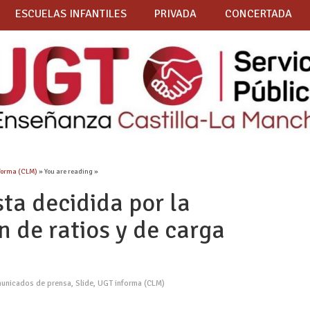
ESCUELAS INFANTILES
PRIVADA
CONCERTADA
forma (CLM)
» You are reading »
ta decidida por la
 de ratios y de carga
unicados de prensa
,
Slide
,
UGT informa (CLM)