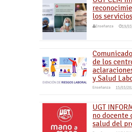
reconocimien
los servicio
Enseñanza
19/03
Comunicado 
de los cent
aclaracione
y Salud Lab
Enseñanza
15/03/20
UGT INFORMA
no docente 
salud del p